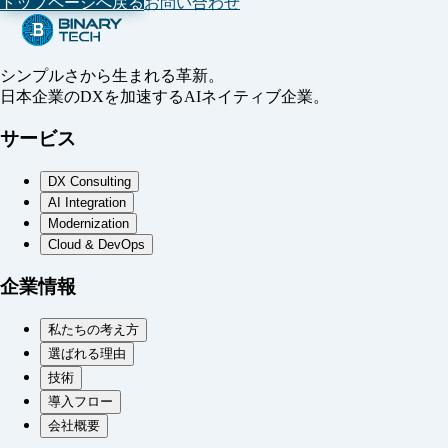
トップページへ戻る
お問い合わせ
シンプルさから生まれる革新。
日本企業のDXを加速するAIネイティブ企業。
サービス
DX Consulting
AI Integration
Modernization
Cloud & DevOps
企業情報
私たちの考え方
選ばれる理由
技術
導入フロー
会社概要