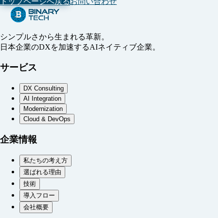
トップページへ戻る
お問い合わせ
シンプルさから生まれる革新。
日本企業のDXを加速するAIネイティブ企業。
サービス
DX Consulting
AI Integration
Modernization
Cloud & DevOps
企業情報
私たちの考え方
選ばれる理由
技術
導入フロー
会社概要